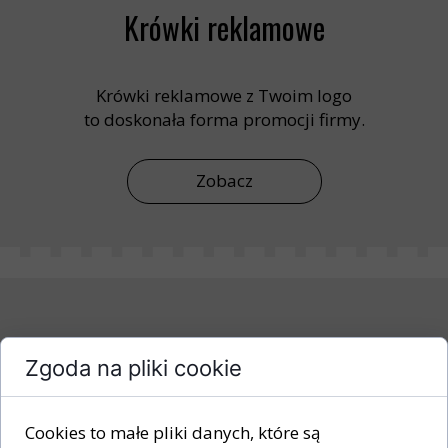
Krówki reklamowe
Krówki reklamowe z Twoim logo
to doskonała forma promocji firmy.
Zobacz
Zestawy prezentowe
Zgoda na pliki cookie
Upominki okolicznościowe dla
Cookies to małe pliki danych, które są