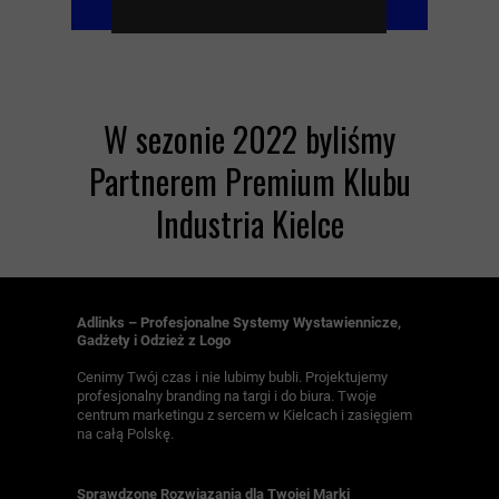
W sezonie 2022 byliśmy
Partnerem Premium Klubu
Industria Kielce
Adlinks – Profesjonalne Systemy Wystawiennicze,
Gadżety i Odzież z Logo
Cenimy Twój czas i nie lubimy bubli. Projektujemy
profesjonalny branding na targi i do biura. Twoje
centrum marketingu z sercem w Kielcach i zasięgiem
na całą Polskę.
Sprawdzone Rozwiązania dla Twojej Marki