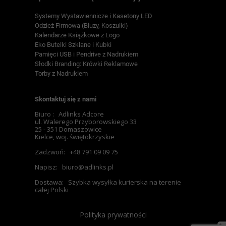
Systemy Wystawiennicze i Kasetony LED
Odzież Firmowa (Bluzy, Koszulki)
Kalendarze Książkowe z Logo
Eko Butelki Szklane i Kubki
Pamięci USB i Pendrive z Nadrukiem
Słodki Branding: Krówki Reklamowe
Torby z Nadrukiem
Skontaktuj się z nami
Biuro :
Adlinks Adcore
ul. Walerego Przyborowskiego 33
25 - 351 Domaszowice
Kielce, woj. świętokrzyskie
Zadzwoń:
+48 791 09 09 75
Napisz:
biuro@adlinks.pl
Dostawa:
Szybka wysyłka kurierska na terenie
całej Polski
Polityka prywatności