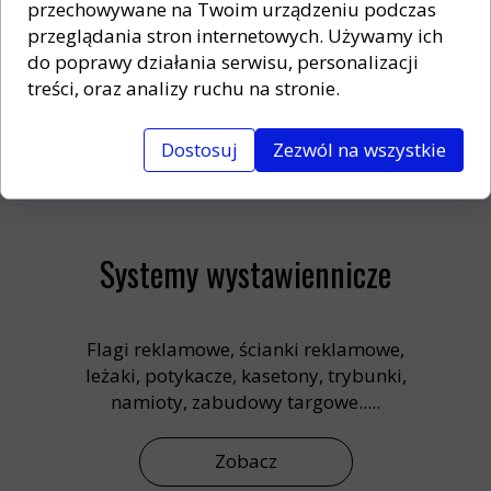
klientów, pracowników,
przechowywane na Twoim urządzeniu podczas
personalizowane z logo firmy.
przeglądania stron internetowych. Używamy ich
do poprawy działania serwisu, personalizacji
treści, oraz analizy ruchu na stronie.
Zobacz
Dostosuj
Zezwól na wszystkie
Systemy wystawiennicze
Flagi reklamowe, ścianki reklamowe,
leżaki, potykacze, kasetony, trybunki,
namioty, zabudowy targowe.....
Zobacz